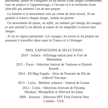
parisienne, perdu en Patagonie ou au milieu d'une jungle colombienne,
tout est propice à l'apprentissage, à l'écoute et à la recherche d'une
étincelle qui animera l'un de mes projets.
La lumière et le mouvement sont au centre de mon travail, ils me
guident à travers chaque image, comme un peintre.
Un mouvement de danse, un reflet, un sommet qui émerge des nuages,
je suis attentif à ces détails et essaie de les magnifier à travers mes
images.
Je vis en région parisienne. Les voyages, les envies et les projets me
poussent à travailler dans toute la France et à l'étranger.
PRIX, EXPOSITIONS & SELECTIONS
2019 - Solaris - Affichage mural pour le Fort de
Montauban
2015 - Faces - Sélection festival de Toulouse et Disturb
Awards.
2014 - DJ Mag España - Série de Portraits de DJs du
collectif Sincopat
2013 - Leyla - Meilleur scénario - festival de Grasse.
2012 - Leyla - Sélections festivals de Fécamp,
Hendaye,
Montpellier et Allevard les bains.
2009 - Inverses - Sélection HFF Film Festival New
London - USA.